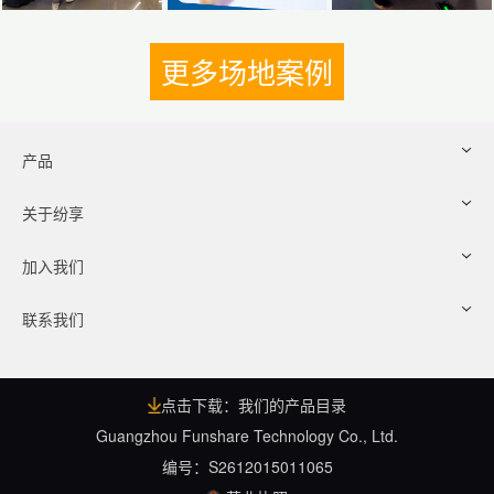
更多场地案例
产品
关于纷享
加入我们
联系我们
点击下载：我们的产品目录
Guangzhou Funshare Technology Co., Ltd.
编号：S2612015011065