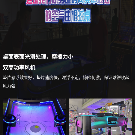
桌面表面光滑处理，摩擦力小
双高功率风机
垫片悬浮效果好，垫片速度快，漂浮不定，惊险刺激，保证球饼吹起
风力强