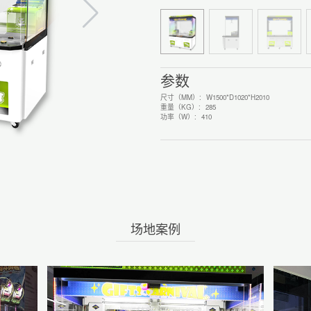
参数
尺寸（MM）:
W1500*D1020*H2010
重量（KG）:
285
功率（W）:
410
场地案例