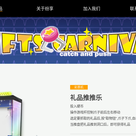
品
关于纷享
加入我们
联
彩票机
礼品推推乐
投入硬币
操作游戏杆控制爪子前后左右移动
选定要抓取的礼品后,按”取物钮”,爪子下爪
当推盘把礼品推到洞口后，即可获得礼品