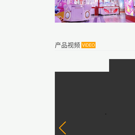
产品视频
VIDEO