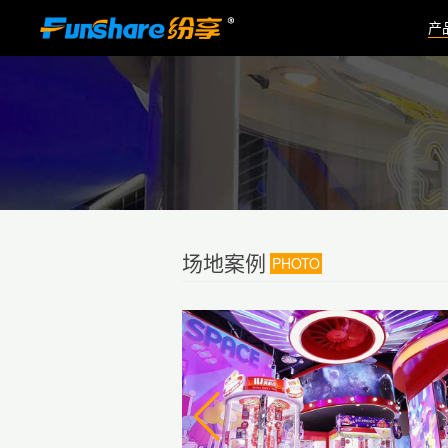
产
场地案例
PHOTO