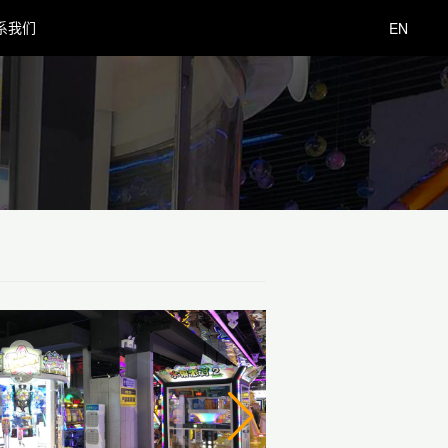
系我们
EN